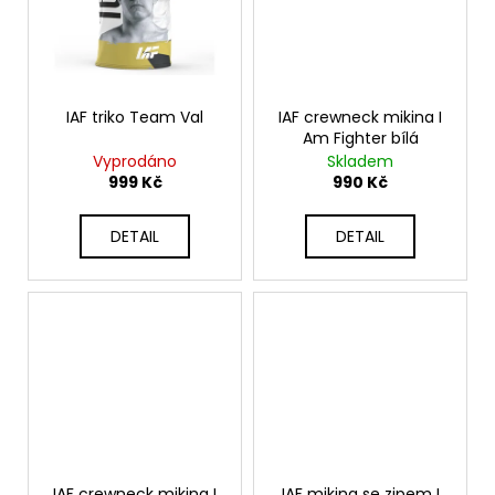
IAF triko Team Val
IAF crewneck mikina I
Am Fighter bílá
Vyprodáno
Skladem
999 Kč
990 Kč
DETAIL
DETAIL
IAF crewneck mikina I
IAF mikina se zipem I