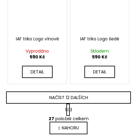
IAF triko Logo vínové
IAF triko Logo šedé
Vyprodáno
Skladem
590 Kč
590 Kč
DETAIL
DETAIL
NAČÍST 12 DALŠÍCH
S
1
3
t
O
r
27
položek celkem
v
á
NAHORU
l
n
k
á