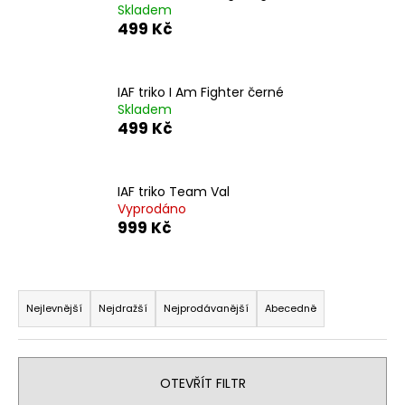
Skladem
a
499 Kč
j
í
t
IAF triko I Am Fighter černé
Skladem
?
499 Kč
IAF triko Team Val
Vyprodáno
HLEDAT
999 Kč
Ř
D
o
a
Nejlevnější
Nejdražší
Nejprodávanější
Abecedně
p
z
o
e
r
n
OTEVŘÍT FILTR
u