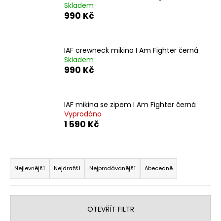
Skladem
a
990 Kč
j
í
t
IAF crewneck mikina I Am Fighter černá
Skladem
?
990 Kč
IAF mikina se zipem I Am Fighter černá
Vyprodáno
HLEDAT
1 590 Kč
Ř
D
o
a
Nejlevnější
Nejdražší
Nejprodávanější
Abecedně
p
z
o
e
r
n
OTEVŘÍT FILTR
u