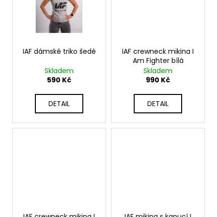
IAF dámské triko šedé
IAF crewneck mikina I
Am Fighter bílá
Skladem
Skladem
590 Kč
990 Kč
DETAIL
DETAIL
IAF crewneck mikina I
IAF mikina s kapucí I