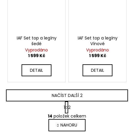
IAF Set top a legíny
IAF Set top a legíny
šedé
Vínové
Vyprodáno
Vyprodáno
1 599 Kč
1 599 Kč
DETAIL
DETAIL
NAČÍST DALŠÍ 2
S
1
2
t
O
r
14
položek celkem
v
á
NAHORU
l
n
k
á