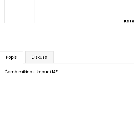
IAF TRIKO I AM FIGHTER ČERNÉ
COOL POOL LIT
cena
499 Kč
36 990 Kč
Kate
Popis
Diskuze
Černá mikina s kapucí IAF