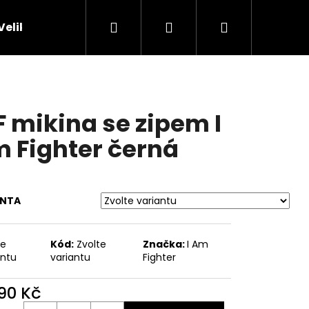
Hledat
Přihlášení
Nákupní
Velikostní tabulky
Obchodní podmínky
Kon
košík
F mikina se zipem I
 Fighter černá
ANTA
te
Kód:
Zvolte
Značka:
I Am
antu
variantu
Fighter
Následující
590 Kč
ná