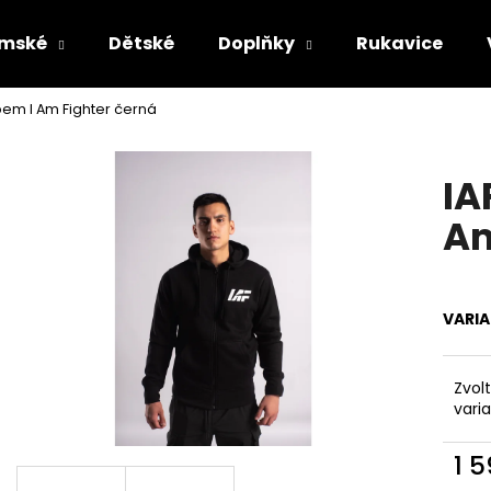
mské
Dětské
Doplňky
Rukavice
ipem I Am Fighter černá
Co potřebujete najít?
IA
HLEDAT
Am
Doporučujeme
VARI
Zvol
vari
1 
Měr