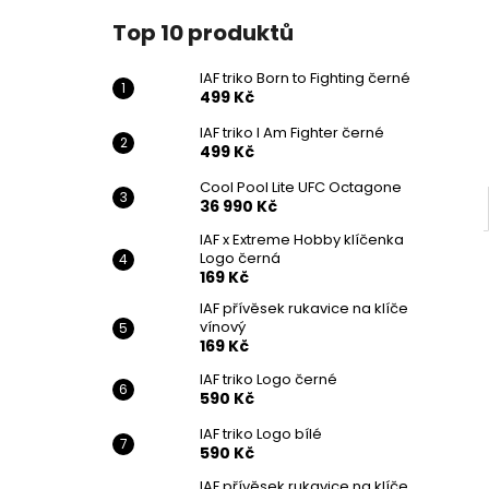
IAF TRIKO BORN TO FIGHTING ČERNÉ
l
Top 10 produktů
499 Kč
IAF triko Born to Fighting černé
499 Kč
IAF triko I Am Fighter černé
499 Kč
Cool Pool Lite UFC Octagone
36 990 Kč
IAF x Extreme Hobby klíčenka
Logo černá
169 Kč
IAF přívěsek rukavice na klíče
vínový
169 Kč
IAF triko Logo černé
590 Kč
IAF triko Logo bílé
590 Kč
IAF přívěsek rukavice na klíče