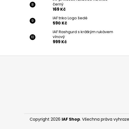
černý
169 Kč
IAF triko Logo šedé
590 Kč
IAF Rashgurd s krátkým rukávem
vínový
999 Kč
Z
á
p
a
t
í
Copyright 2026
IAF Shop
. Všechna práva vyhraze