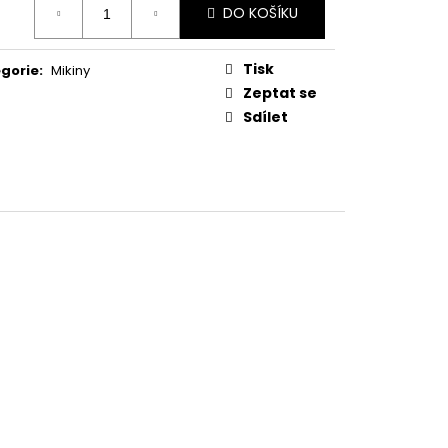
E UFC OCTAGONE
DO KOŠÍKU
:
Tisk
gorie
:
Mikiny
Zeptat se
Sdílet