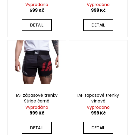
č
d
Vyprodáno
Vyprodáno
u
u
599 Kč
999 Kč
j
k
e
t
DETAIL
DETAIL
m
ů
e
IAF
TRIKO
I
AM
FIGHTER
ČERNÉ
499
Kč
IAF zápasové trenky
IAF zápasové trenky
Stripe černé
vínové
Vyprodáno
Vyprodáno
999 Kč
999 Kč
DETAIL
DETAIL