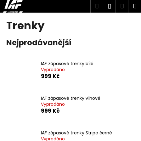
K
Přejít
Hledat
Náku
M
Přihlášen
na
o
obsah
Zpět
Zpět
košík
š
Trenky
í
C
k
Nejprodávanější
o
p
o
IAF zápasové trenky bílé
t
Vyprodáno
ř
999 Kč
e
b
u
IAF zápasové trenky vínové
Vyprodáno
j
999 Kč
e
t
e
IAF zápasové trenky Stripe černé
n
Vyprodáno