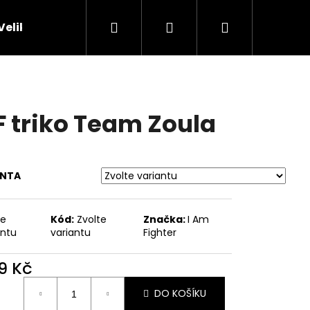
Hledat
Přihlášení
Nákupní
Velikostní tabulky
Obchodní podmínky
Kon
košík
F triko Team Zoula
ANTA
te
Kód:
Zvolte
Značka:
I Am
antu
variantu
Fighter
Následující
9 Kč
ná
DO KOŠÍKU
: