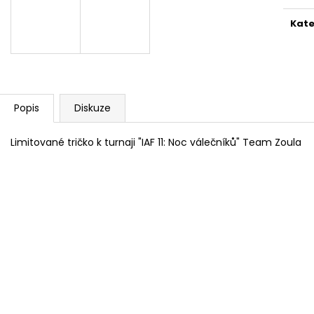
IAF TRIKO I AM FIGHTER ČERNÉ
COOL POOL LIT
499 Kč
36 990 Kč
Kate
Popis
Diskuze
Limitované tričko k turnaji "IAF 11: Noc válečníků" Team Zoula