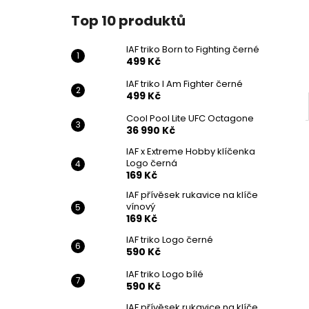
IAF TRIKO BORN TO FIGHTING ČERNÉ
l
Top 10 produktů
499 Kč
IAF triko Born to Fighting černé
499 Kč
IAF triko I Am Fighter černé
499 Kč
Cool Pool Lite UFC Octagone
36 990 Kč
IAF x Extreme Hobby klíčenka
Logo černá
169 Kč
IAF přívěsek rukavice na klíče
vínový
169 Kč
IAF triko Logo černé
590 Kč
IAF triko Logo bílé
590 Kč
IAF přívěsek rukavice na klíče