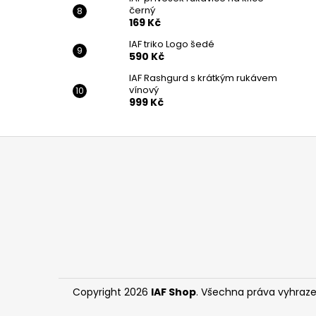
černý
169 Kč
IAF triko Logo šedé
590 Kč
IAF Rashgurd s krátkým rukávem
vínový
999 Kč
Z
á
p
a
t
í
Copyright 2026
IAF Shop
. Všechna práva vyhraze