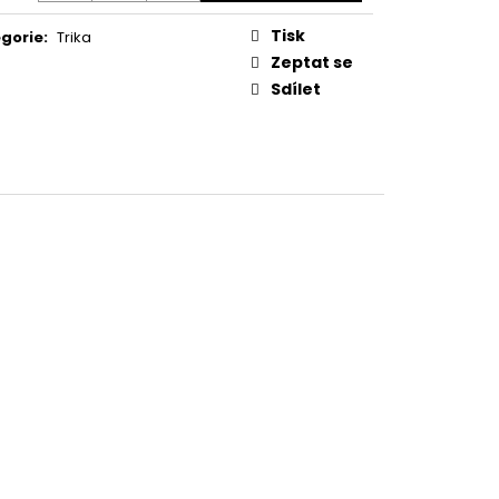
E UFC OCTAGONE
Tisk
gorie
:
Trika
Zeptat se
Sdílet