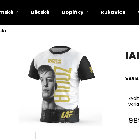
mské
Dětské
Doplňky
Rukavice
ula
Co potřebujete najít?
IA
HLEDAT
VARI
Doporučujeme
Zvol
vari
99
Měr
cena