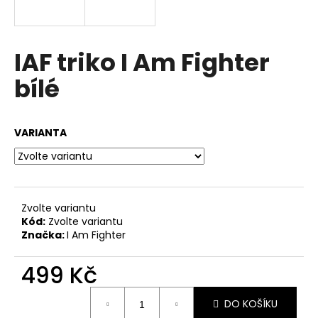
a
j
í
IAF triko I Am Fighter
t
bílé
?
VARIANTA
HLEDAT
Zvolte variantu
Kód:
Zvolte variantu
D
Značka:
I Am Fighter
o
p
499 Kč
o
r
Měrná
u
DO KOŠÍKU
cena: