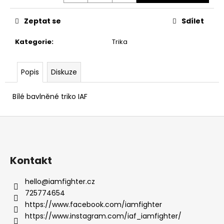
č
u
Zeptat se
Sdílet
j
e
Kategorie
:
Trika
m
e
Popis
Diskuze
IAF
TRIKO
Bílé bavlněné triko IAF
I
AM
Z
FIGHTER
ČERNÉ
á
499
p
Kč
a
Kontakt
t
hello
@
iamfighter.cz
í
725774654
https://www.facebook.com/iamfighter
https://www.instagram.com/iaf_iamfighter/