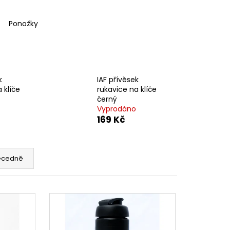
E UFC OCTAGONE
Ponožky
k
IAF přívěsek
 klíče
rukavice na klíče
černý
Vyprodáno
169 Kč
ecedně