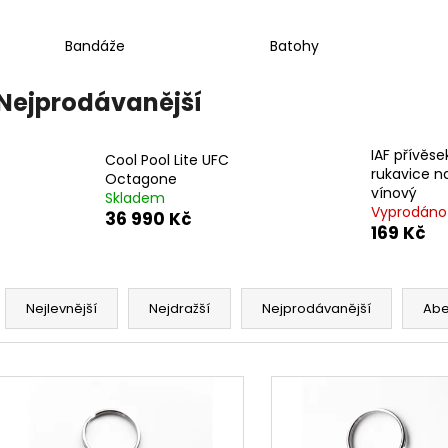
IAF TRIKO I AM FIGHTER ČERNÉ
COOL POOL LIT
499 Kč
36 990 Kč
Bandáže
Batohy
Nejprodávanější
IAF přívěse
Cool Pool Lite UFC
rukavice na
Octagone
vínový
Skladem
Vyprodáno
36 990 Kč
169 Kč
Ř
a
Nejlevnější
Nejdražší
Nejprodávanější
Ab
z
e
V
n
ý
í
p
p