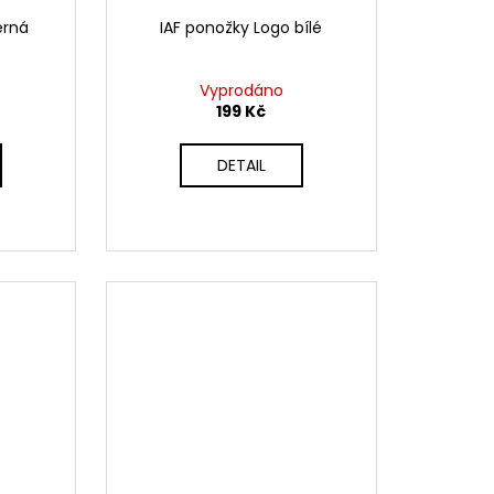
erná
IAF ponožky Logo bílé
Vyprodáno
199 Kč
DETAIL