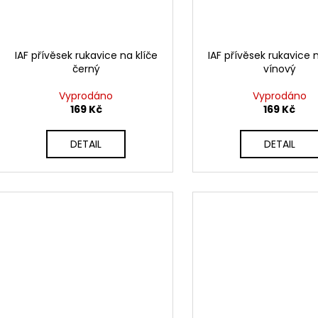
IAF přívěsek rukavice na klíče
IAF přívěsek rukavice n
černý
vínový
Vyprodáno
Vyprodáno
169 Kč
169 Kč
DETAIL
DETAIL