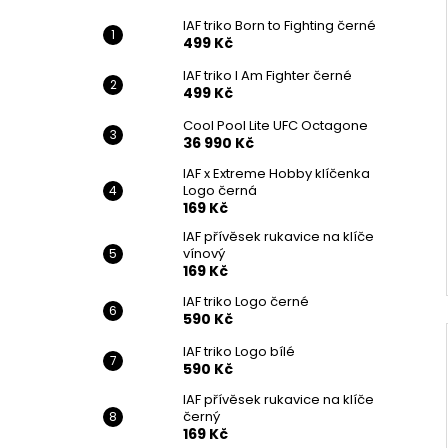
IAF triko Born to Fighting černé
499 Kč
IAF triko I Am Fighter černé
499 Kč
Cool Pool Lite UFC Octagone
36 990 Kč
IAF x Extreme Hobby klíčenka
Logo černá
169 Kč
IAF přívěsek rukavice na klíče
vínový
169 Kč
IAF triko Logo černé
590 Kč
IAF triko Logo bílé
590 Kč
IAF přívěsek rukavice na klíče
černý
169 Kč