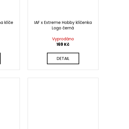
a klíče
IAF x Extreme Hobby klíčenka
Logo černá
Vyprodáno
169 Kč
DETAIL