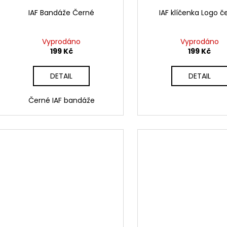
IAF Bandáže Černé
IAF klíčenka Logo č
Vyprodáno
Vyprodáno
199 Kč
199 Kč
DETAIL
DETAIL
Černé IAF bandáže