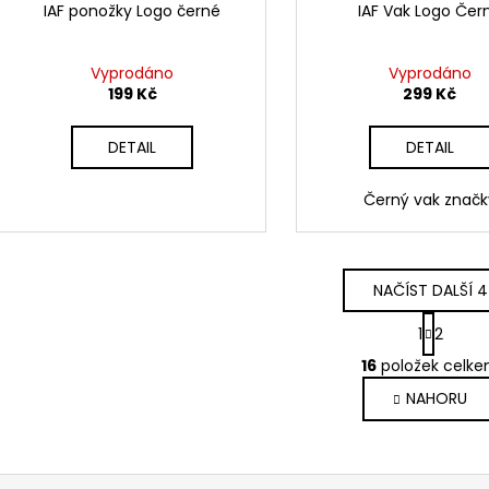
IAF ponožky Logo černé
IAF Vak Logo Čer
Vyprodáno
Vyprodáno
199 Kč
299 Kč
DETAIL
DETAIL
Černý vak značk
NAČÍST DALŠÍ 4
S
1
2
t
O
r
16
položek celk
v
á
NAHORU
l
n
k
á
o
d
v
a
á