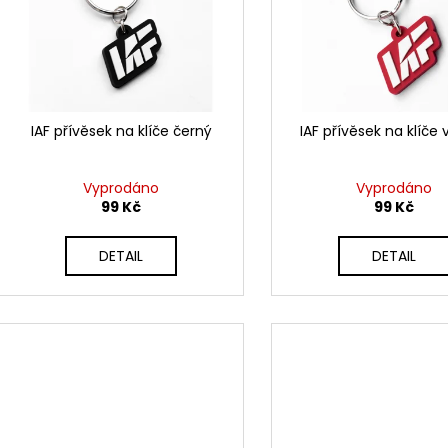
i
r
s
o
p
d
r
u
o
k
d
IAF přívěsek na klíče černý
IAF přívěsek na klíče 
t
u
ů
k
Vyprodáno
Vyprodáno
t
99 Kč
99 Kč
ů
DETAIL
DETAIL