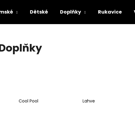
mské
Dětské
Doplňky
Rukavice
Co potřebujete najít?
Doplňky
HLEDAT
Doporučujeme
Cool Pool
Lahve