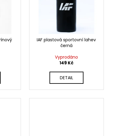
vínový
IAF plastová sportovní lahev
černá
Vyprodáno
149 Kč
DETAIL