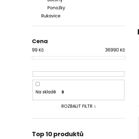
IAF TRIKO BORN TO FIGHTING ČERNÉ
l
Ponožky
499 Kč
Rukavice
Cena
99
Kč
36990
Kč
Na skladě
3
ROZBALIT FILTR
Top 10 produktů