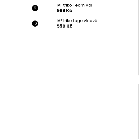
IAF triko Team Val
999 Kč
IAF triko Logo vínové
590 Kč