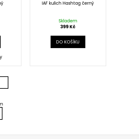
ný
IAF kulich Hashtag černý
Skladem
399 Kč
DO KOŠÍKU
y
em