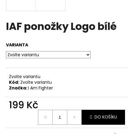
a
j
í
IAF ponožky Logo bílé
t
?
VARIANTA
HLEDAT
Zvolte variantu
Kód:
Zvolte variantu
Značka:
I Am Fighter
D
o
199 Kč
p
Měrná
o
DO KOŠÍKU
cena:
r
u