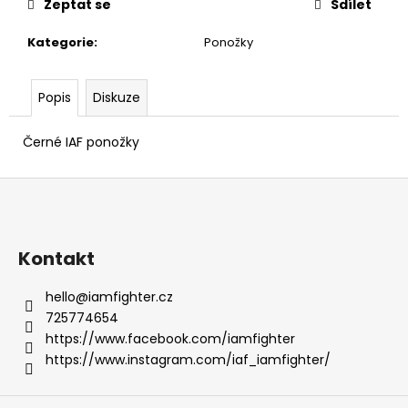
č
Zeptat se
Sdílet
u
j
Kategorie
:
Ponožky
e
m
Popis
Diskuze
e
Černé IAF ponožky
IAF
PŘÍVĚSEK
Z
RUKAVICE
NA
á
KLÍČE
p
VÍNOVÝ
a
Kontakt
169
Kč
t
hello
@
iamfighter.cz
í
725774654
https://www.facebook.com/iamfighter
https://www.instagram.com/iaf_iamfighter/