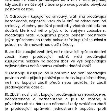
kdy zboží nemůže být vráceno pro svou povahu obvyklou
poštovní cestou.
7. Odstoupí-li kupující od smlouvy, vrátí mu prodávající
bezodkladně, nejpozději však do 14 dnů od odstoupení od
smlouvy, všechny peněžní prostředky včetně nákladů na
dodání, které od něho přijal, a to stejným způsobem.
Prodávající vrátí kupujícímu přijaté peněžní prostředky
jiným způsobem jen tehdy, pokud s tím kupující souhlasí a
pokud mu tím nevzniknou další náklady.
8. Jestliže kupující zvolil jiný, než nejlevnější způsob dodání
zboží, který prodávající nabízí, vrátí prodávající
kupujícímu náklady na dodání zboží ve výši odpovídající
nejlevnějšímu nabízenému způsobu dodání zboží.
9. Odstoupí-li kupující od kupní smlouvy, není prodávající
povinen vrátit přijaté peněžní prostředky kupujícímu dříve,
než mu kupující zboží předá nebo prokáže, že zboží
prodávajícímu odeslal.
10. Zboží musí vrátit kupující prodávajícímu nepoškozené,
neopotřebené a neznečištěné a je-li to možné, v
původním obalu. Nárok na náhradu škody vzniklé na zboží
je prodávající oprávněn jednostranně započíst proti