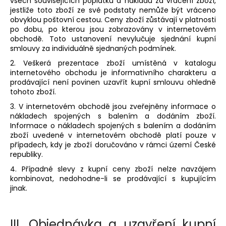
č
všech souvisejících poplatků a nákladů za vrácení zboží,
jestliže toto zboží ze své podstaty nemůže být vráceno
u
obvyklou poštovní cestou. Ceny zboží zůstávají v platnosti
j
po dobu, po kterou jsou zobrazovány v internetovém
e
obchodě. Toto ustanovení nevylučuje sjednání kupní
m
smlouvy za individuálně sjednaných podmínek.
e
2. Veškerá prezentace zboží umístěná v katalogu
internetového obchodu je informativního charakteru a
prodávající není povinen uzavřít kupní smlouvu ohledně
IAF
tohoto zboží.
PŘÍVĚSEK
RUKAVICE
3. V internetovém obchodě jsou zveřejněny informace o
NA
nákladech spojených s balením a dodáním zboží.
KLÍČE
Informace o nákladech spojených s balením a dodáním
ČERNÝ
zboží uvedené v internetovém obchodě platí pouze v
169
případech, kdy je zboží doručováno v rámci území České
Kč
republiky.
4. Případné slevy z kupní ceny zboží nelze navzájem
kombinovat, nedohodne-li se prodávající s kupujícím
jinak.
III.
Objednávka a uzavření kupní