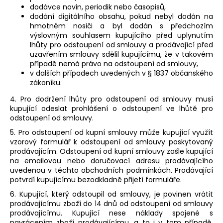
dodávce novin, periodik nebo časopisů,
dodání digitálního obsahu, pokud nebyl dodán na
hmotném nosiči a byl dodán s předchozím
výslovným souhlasem kupujícího před uplynutím
lhůty pro odstoupení od smlouvy a prodávající před
uzavřením smlouvy sdělil kupujícímu, že v takovém
případě nemá právo na odstoupení od smlouvy,
v dalších případech uvedených v § 1837 občanského
zákoníku.
4. Pro dodržení lhůty pro odstoupení od smlouvy musí
kupující odeslat prohlášení o odstoupení ve lhůtě pro
odstoupení od smlouvy.
5. Pro odstoupení od kupní smlouvy může kupující využít
vzorový formulář k odstoupení od smlouvy poskytovaný
prodávajícím. Odstoupení od kupní smlouvy zašle kupující
na emailovou nebo doručovací adresu prodávajícího
uvedenou v těchto obchodních podmínkách. Prodávající
potvrdí kupujícímu bezodkladně přijetí formuláře.
6. Kupující, který odstoupil od smlouvy, je povinen vrátit
prodávajícímu zboží do 14 dnů od odstoupení od smlouvy
prodávajícímu. Kupující nese náklady spojené s
navrácením zboží prodávajícímu, a to i v tom případě,