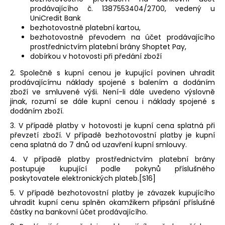
prodávajícího č. 1387553404/2700, vedený u
UniCredit Bank
bezhotovostně platební kartou,
bezhotovostně převodem na účet prodávajícího
prostřednictvím platební brány Shoptet Pay,
dobírkou v hotovosti při předání zboží
2. Společně s kupní cenou je kupující povinen uhradit
prodávajícímu náklady spojené s balením a dodáním
zboží ve smluvené výši. Není-li dále uvedeno výslovně
jinak, rozumí se dále kupní cenou i náklady spojené s
dodáním zboží.
3. V případě platby v hotovosti je kupní cena splatná při
převzetí zboží. V případě bezhotovostní platby je kupní
cena splatná do 7 dnů od uzavření kupní smlouvy.
4. V případě platby prostřednictvím platební brány
postupuje kupující podle pokynů příslušného
poskytovatele elektronických plateb.[S16]
5. V případě bezhotovostní platby je závazek kupujícího
uhradit kupní cenu splněn okamžikem připsání příslušné
částky na bankovní účet prodávajícího.