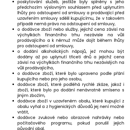
poskytování služeb, jestliže byly splněny s jeho
předchozím výslovným souhlasem před uplynutím
lhůty pro odstoupení od smlouvy a prodávající před
uzavřením smlouvy sdělil kupujícímu, že v takovém
případě nemá právo na odstoupení od smlouvy,
o dodávce zboží nebo služby, jejichž cena závisí na
výchylkách finančního trhu nezávisle na vůli
prodávajícího a k němuž může dojít během lhůty
pro odstoupení od smlouvy,
o dodání alkoholických nápojů, jež mohou být
dodány až po uplynutí třiceti dnů a jejichž cena
závisí na výchylkách finančního trhu nezávislých na
vůli prodávajícího,
o dodávce zboží, které bylo upraveno podle přání
kupujícího nebo pro jeho osobu,
dodávce zboží, které podléhá rychlé zkáze, jakož i
zboží, které bylo po dodání nenávratně smíseno s
jiným zbožím,
dodávce zboží v uzavřeném obalu, které kupující z
obalu vyňal a z hygienických důvodů jej není možné
vrátit,
dodávce zvukové nebo obrazové nahrávky nebo
počítačového programu, pokud porušil jejich
původní obal,