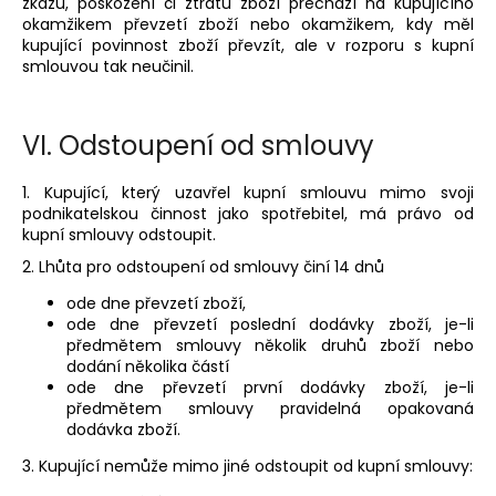
zkázu, poškození či ztrátu zboží přechází na kupujícího
okamžikem převzetí zboží nebo okamžikem, kdy měl
kupující povinnost zboží převzít, ale v rozporu s kupní
smlouvou tak neučinil.
VI.
Odstoupení od smlouvy
1. Kupující, který uzavřel kupní smlouvu mimo svoji
podnikatelskou činnost jako spotřebitel, má právo od
kupní smlouvy odstoupit.
2. Lhůta pro odstoupení od smlouvy činí 14 dnů
ode dne převzetí zboží,
ode dne převzetí poslední dodávky zboží, je-li
předmětem smlouvy několik druhů zboží nebo
dodání několika částí
ode dne převzetí první dodávky zboží, je-li
předmětem smlouvy pravidelná opakovaná
dodávka zboží.
3. Kupující nemůže mimo jiné odstoupit od kupní smlouvy: