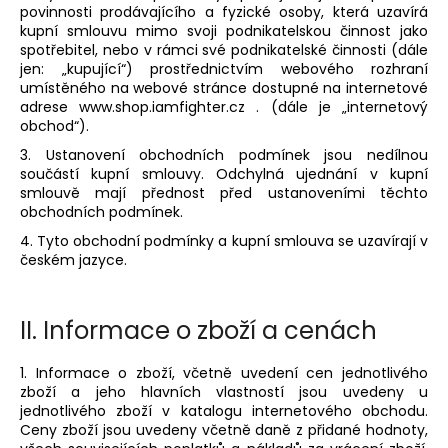
povinnosti prodávajícího a fyzické osoby, která uzavírá
a
kupní smlouvu mimo svoji podnikatelskou činnost jako
j
spotřebitel, nebo v rámci své podnikatelské činnosti (dále
jen: „kupující“) prostřednictvím webového rozhraní
í
umístěného na webové stránce dostupné na internetové
t
adrese www.shop.iamfighter.cz . (dále je „internetový
?
obchod“).
3. Ustanovení obchodních podmínek jsou nedílnou
součástí kupní smlouvy. Odchylná ujednání v kupní
smlouvě mají přednost před ustanoveními těchto
obchodních podmínek.
HLEDAT
4. Tyto obchodní podmínky a kupní smlouva se uzavírají v
českém jazyce.
D
II.
Informace o zboží a cenách
o
p
1. Informace o zboží, včetně uvedení cen jednotlivého
o
zboží a jeho hlavních vlastností jsou uvedeny u
r
jednotlivého zboží v katalogu internetového obchodu.
u
Ceny zboží jsou uvedeny včetně daně z přidané hodnoty,