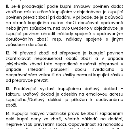
11. Je-li prodávající podle kupní smlouvy povinen dodat
zboží na místo určené kupujícím v objednávce, je kupující
povinen převzít zboží při dodání. V případě, že je z důvodů
na straně kupujícího nutno zboží doručovat opakovaně
nebo jiným způsobem, než bylo uvedeno v objednávce, je
kupující povinen uhradit náklady spojené s opakovaným
doručováním zboží, resp. náklady spojené s jiným
způsobem doručení.
12. Při převzetí zboží od přepravce je kupující povinen
zkontrolovat neporušenost obalů zboží a v případě
jakýchkoliv závad toto neprodleně oznámit přepravci. V
případě shledání porušení obalu svědčícího o
neoprávněném vniknutí do zásilky nemusí kupující zásilku
od přepravce převzít.
13. Prodávající vystaví kupujícímu daňový doklad –
fakturu. Daňový doklad je odeslán na emailovou adresu
kupujícího./Daňový doklad je přiložen k dodávanému
zboží.
14. Kupující nabývá vlastnické právo ke zboží zaplacením
celé kupní ceny za zboží, včetně nákladů na dodání,
nejdříve však převzetím zboží. Odpovědnost za nahodilou