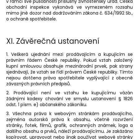
v rámci své působnosti příslušný živnostenský úřad. Česká
obchodní inspekce vykonává ve vymezeném rozsahu
mimo jiné dozor nad dodržováním zákona č. 634/1992 Sb.,
o ochraně spotřebitele.
XI.
Závěrečná ustanovení
1. Veškerá ujednání mezi prodávajícím a kupujícím se
právním řádem České republiky. Pokud vztah založený
kupní smlouvou obsahuje mezinárodní prvek, pak strany
sjednávají, že vztah se řídí právem České republiky. Tímto
nejsou dotčena práva spotřebitele vyplývající z obecně
závazných právních předpisů.
2. Prodávající není ve vztahu ke kupujícímu vázán
žádnými kodexy chování ve smyslu ustanovení § 1826
odst. 1 písm. e) občanského zákoníku.
3. Všechna práva k webovým stránkám prodávajícího,
zejména autorská práva k obsahu, včetně rozvržení
stránky, fotek, filmů, grafik, ochranných známek, loga a
dalšího obsahu a prvků, náleží prodávajícímu. Je zakázáno
kopírovat, upravovat nebo jinak používat webové stránky