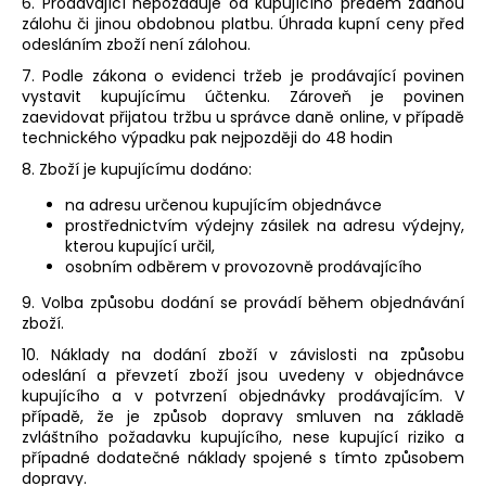
6. Prodávající nepožaduje od kupujícího předem žádnou
zálohu či jinou obdobnou platbu. Úhrada kupní ceny před
odesláním zboží není zálohou.
7. Podle zákona o evidenci tržeb je prodávající povinen
vystavit kupujícímu účtenku. Zároveň je povinen
zaevidovat přijatou tržbu u správce daně online, v případě
technického výpadku pak nejpozději do 48 hodin
8. Zboží je kupujícímu dodáno:
na adresu určenou kupujícím objednávce
prostřednictvím výdejny zásilek na adresu výdejny,
kterou kupující určil,
osobním odběrem v provozovně prodávajícího
9.
Volba způsobu dodání se provádí během objednávání
zboží.
10. Náklady na dodání zboží v závislosti na způsobu
odeslání a převzetí zboží jsou uvedeny v objednávce
kupujícího a v potvrzení objednávky prodávajícím. V
případě, že je způsob dopravy smluven na základě
zvláštního požadavku kupujícího, nese kupující riziko a
případné dodatečné náklady spojené s tímto způsobem
dopravy.