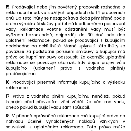
15. Prodávající nebo jím pověřený pracovník rozhodne o
reklamaci ihned, ve složitých případech do tří pracovních
dnů. Do této lhůty se nezapočítává doba přiměřená podle
druhu výrobku či služby potřebná k odbornému posouzení
vady. Reklamace včetně odstranění vady musí být
vyřízena bezodkladně, nejpozději do 30 dnů ode dne
uplatnění reklamace, pokud se prodávající s kupujícím
nedohodne na delší lhůtě. Marné uplynutí této lhůty se
považuje za podstatné porušení smlouvy a kupující má
právo od kupní smlouvy odstoupit. Za okamžik uplatnění
reklamace se považuje okamžik, kdy dojde projev vůle
kupujícího (uplatnění práva z vadného plnění)
prodávajícímu.
16. Prodávající písemně informuje kupujícího o výsledku
reklamace.
17. Právo z vadného plnění kupujícímu nenáleží, pokud
kupující před převzetím věci věděl, že věc má vadu,
anebo pokud kupující vadu sám způsobil.
18. V případě oprávněné reklamace má kupující právo na
náhradu účelně vynaložených nákladů vzniklých v
souvislosti s uplatněním reklamace. Toto právo může