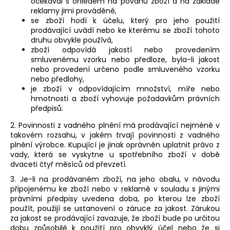
očekával s ohledem na povahu zboží a na základě
reklamy jimi prováděné,
se zboží hodí k účelu, který pro jeho použití
prodávající uvádí nebo ke kterému se zboží tohoto
druhu obvykle používá,
zboží odpovídá jakostí nebo provedením
smluvenému vzorku nebo předloze, byla-li jakost
nebo provedení určeno podle smluveného vzorku
nebo předlohy,
je zboží v odpovídajícím množství, míře nebo
hmotnosti a
zboží vyhovuje požadavkům právních
předpisů.
2. Povinnosti z vadného plnění má prodávající nejméně v
takovém rozsahu, v jakém trvají povinnosti z vadného
plnění výrobce. Kupující je jinak oprávněn uplatnit právo z
vady, která se vyskytne u spotřebního zboží v době
dvaceti čtyř měsíců od převzetí.
3. Je-li na prodávaném zboží, na jeho obalu, v návodu
připojenému ke zboží nebo v reklamě v souladu s jinými
právními předpisy uvedena doba, po kterou lze zboží
použít, použijí se ustanovení o záruce za jakost. Zárukou
za jakost se prodávající zavazuje, že zboží bude po určitou
dobu způsobilé k použití pro obvyklý účel nebo že si