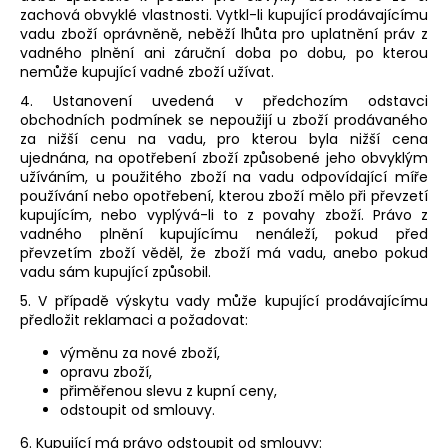
zachová obvyklé vlastnosti. Vytkl-li kupující prodávajícímu
vadu zboží oprávněně, neběží lhůta pro uplatnění práv z
vadného plnění ani záruční doba po dobu, po kterou
nemůže kupující vadné zboží užívat.
4. Ustanovení uvedená v předchozím odstavci
obchodních podmínek se nepoužijí u zboží prodávaného
za nižší cenu na vadu, pro kterou byla nižší cena
ujednána, na opotřebení zboží způsobené jeho obvyklým
užíváním, u použitého zboží na vadu odpovídající míře
používání nebo opotřebení, kterou zboží mělo při převzetí
kupujícím, nebo vyplývá-li to z povahy zboží. Právo z
vadného plnění kupujícímu nenáleží, pokud před
převzetím zboží věděl, že zboží má vadu, anebo pokud
vadu sám kupující způsobil.
5. V případě výskytu vady může kupující prodávajícímu
předložit reklamaci a požadovat:
výměnu za nové zboží,
opravu zboží,
přiměřenou slevu z kupní ceny,
odstoupit od smlouvy.
6. Kupující má právo odstoupit od smlouvy: