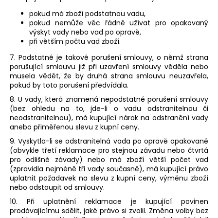
pokud má zboží podstatnou vadu,
pokud nemůže věc řádně užívat pro opakovaný
výskyt vady nebo vad po opravě,
při větším počtu vad zboží.
7. Podstatné je takové porušení smlouvy, o němž strana
porušující smlouvu již při uzavření smlouvy věděla nebo
musela vědět, že by druhá strana smlouvu neuzavřela,
pokud by toto porušení předvídala.
8. U vady, která znamená nepodstatné porušení smlouvy
(bez ohledu na to, jde-li o vadu odstranitelnou či
neodstranitelnou), má kupující nárok na odstranění vady
anebo přiměřenou slevu z kupní ceny.
9. Vyskytla-li se odstranitelná vada po opravě opakovaně
(obvykle třetí reklamace pro stejnou závadu nebo čtvrtá
pro odlišné závady) nebo má zboží větší počet vad
(zpravidla nejméně tři vady současně), má kupující právo
uplatnit požadavek na slevu z kupní ceny, výměnu zboží
nebo odstoupit od smlouvy.
10. Při uplatnění reklamace je kupující povinen
prodávajícímu sdělit, jaké právo si zvolil. Změna volby bez