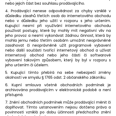
nebo jejich část bez souhlasu prodávajícího.
4. Prodávající nenese odpovědnost za chyby vzniklé v
důsledku zásahů třetích osob do internetového obchodu
nebo v důsledku jeho užití v rozporu s jeho určením.
Kupující nesmí při využívání internetového obchodu
používat postupy, které by mohly mít negativní vliv na
jeho provoz a nesmí vykonávat žádnou činnost, která by
mohla jemu nebo třetím osobám umožnit neoprávněně
zasahovat či neoprávněně užít programové vybavení
nebo další součásti tvořící internetový obchod a užívat
internetový obchod nebo jeho části či softwarové
vybavení takovým způsobem, který by byl v rozporu s
jeho určením či účelem.
5. Kupující tímto přebírá na sebe nebezpečí změny
okolností ve smyslu § 1765 odst. 2 občanského zákoníku.
6. Kupní smlouva včetně obchodních podmínek je
archivována prodávajícím v elektronické podobě a není
přístupná.
7. Znění obchodních podmínek může prodávající měnit či
doplňovat. Tímto ustanovením nejsou dotčena práva a
povinnosti vzniklá po dobu účinnosti předchozího znění