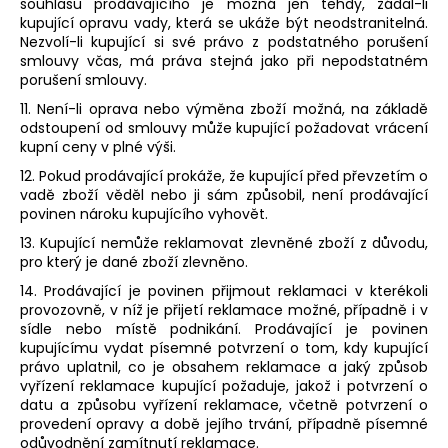
souhlasu prodávajícího je možná jen tehdy, žádal-li
kupující opravu vady, která se ukáže být neodstranitelná.
Nezvolí-li kupující si své právo z podstatného porušení
smlouvy včas, má práva stejná jako při nepodstatném
porušení smlouvy.
11. Není-li oprava nebo výměna zboží možná, na základě
odstoupení od smlouvy může kupující požadovat vrácení
kupní ceny v plné výši.
12. Pokud prodávající prokáže, že kupující před převzetím o
vadě zboží věděl nebo ji sám způsobil, není prodávající
povinen nároku kupujícího vyhovět.
13. Kupující nemůže reklamovat zlevněné zboží z důvodu,
pro který je dané zboží zlevněno.
14. Prodávající je povinen přijmout reklamaci v kterékoli
provozovně, v níž je přijetí reklamace možné, případně i v
sídle nebo místě podnikání. Prodávající je povinen
kupujícímu vydat písemné potvrzení o tom, kdy kupující
právo uplatnil, co je obsahem reklamace a jaký způsob
vyřízení reklamace kupující požaduje, jakož i potvrzení o
datu a způsobu vyřízení reklamace, včetně potvrzení o
provedení opravy a době jejího trvání, případně písemné
odůvodnění zamítnutí reklamace.