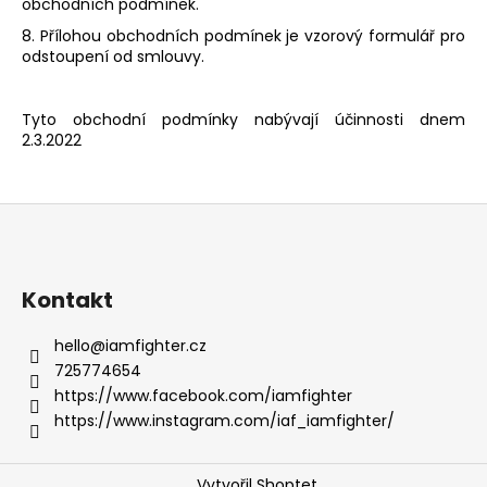
obchodních podmínek.
8. Přílohou obchodních podmínek je vzorový formulář pro
odstoupení od smlouvy.
Tyto obchodní podmínky nabývají účinnosti dnem
2.3.2022
Z
á
p
a
Kontakt
t
hello
@
iamfighter.cz
í
725774654
https://www.facebook.com/iamfighter
https://www.instagram.com/iaf_iamfighter/
Vytvořil Shoptet