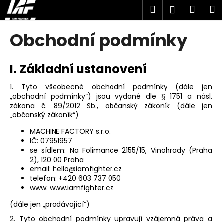
K
Přejít
Hledat
Náku
M
Přihlášen
na
o
obsah
Zpět
Zpět
košík
š
Obchodní podmínky
í
C
k
o
I. Základní ustanovení
p
1. Tyto všeobecné obchodní podmínky (dále jen
o
„obchodní podmínky“) jsou vydané dle § 1751 a násl.
t
zákona č. 89/2012 Sb., občanský zákoník (dále jen
„občanský zákoník“)
ř
e
MACHINE FACTORY s.r.o.
IČ:
07951957
b
se sídlem:
Na Folimance 2155/15, Vinohrady (Praha
u
2), 120 00 Praha
j
email: hello@iamfighter.cz
telefon: +420 603 737 050
e
www: www.iamfighter.cz
t
(dále jen „prodávající“)
e
2. Tyto obchodní podmínky upravují vzájemná práva a
n