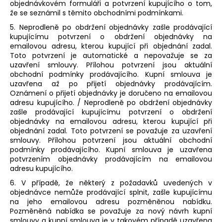
objednávkovém formuláři a potvrzení kupujícího o tom,
že se seznámil s těmito obchodními podmínkami.
5. Neprodleně po obdržení objednávky zašle prodávající
kupujícímu potvrzení o obdržení objednávky na
emailovou adresu, kterou kupující při objednání zadal.
Toto potvrzení je automatické a nepovažuje se za
uzavření smlouvy. Přílohou potvrzení jsou aktuální
obchodní podmínky prodávajícího. Kupní smlouva je
uzavřena až po přijetí objednávky prodávajícím.
Oznámení o přijetí objednávky je doručeno na emailovou
adresu kupujícího. / Neprodleně po obdržení objednávky
zašle prodávající kupujícímu potvrzení o obdržení
objednávky na emailovou adresu, kterou kupující při
objednání zadal. Toto potvrzení se považuje za uzavření
smlouvy. Přílohou potvrzení jsou aktuální obchodní
podmínky prodávajícího. Kupní smlouva je uzavřena
potvrzením objednávky prodávajícím na emailovou
adresu kupujícího.
6. V případě, že některý z požadavků uvedených v
objednávce nemůže prodávající splnit, zašle kupujícímu
na jeho emailovou adresu pozměněnou nabídku.
Pozměněná nabídka se považuje za nový návrh kupní
smlouvy a kupní smlouva je v takovém případě uzavřena