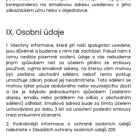
korespondenci na emailovou adresu uvedenou v jeho
zákaznickém účtu nebo v objednávce.
IX.
Osobní údaje
1. Všechny informace, které při naší spolupráci uvedete,
jsou důvěrné a budeme s nimi tak zacházet. Pokud nám k
tomu nedáte písemné svolení, údaje o vás nebudeme
jiným způsobem než za účelem plnění ze smlouvy
používat, vyjma emailové adresy, na kterou vám mohou
být zasílána obchodní sdělení, neboť tento postup
umožňuje zákon, pokud jej neodmítnete. Tato sdělení se
mohou týkat pouze obdobného nebo souvisejícího zboží
a lze je kdykoliv jednoduchým způsobem (zasláním
dopisu, emailu nebo proklikem na odkaz v obchodním
sdělení) odhlásit. Emailová adresa bude za tímto účelem
uchovávána po dobu 3 let od uzavření poslední smlouvy
mezi smluvními stranami.
2. Podrobnější informace o ochraně osobních údajů
naleznete v Zásadách ochrany osobních údajů ZDE