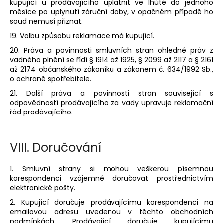
kupující u prodávajícího uplatnit ve lhůtě do jednoho
měsíce po uplynutí záruční doby, v opačném případě ho
soud nemusí přiznat.
19. Volbu způsobu reklamace má kupující.
20. Práva a povinnosti smluvních stran ohledně práv z
vadného plnění se řídí § 1914 až 1925, § 2099 až 2117 a § 2161
až 2174 občanského zákoníku a zákonem č. 634/1992 Sb.,
o ochraně spotřebitele.
21. Další práva a povinnosti stran související s
odpovědností prodávajícího za vady upravuje reklamační
řád prodávajícího.
VIII.
Doručování
1. Smluvní strany si mohou veškerou písemnou
korespondenci vzájemně doručovat prostřednictvím
elektronické pošty.
2. Kupující doručuje prodávajícímu korespondenci na
emailovou adresu uvedenou v těchto obchodních
podmínkách. Prodávající doručuje kupujícímu