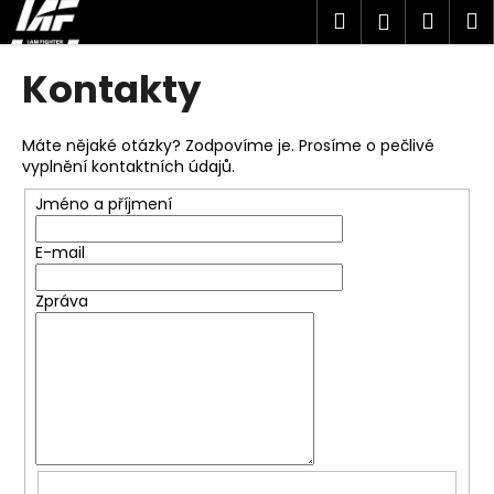
K
Přejít
Hledat
Náku
M
Přihlášen
na
o
obsah
Zpět
Zpět
košík
š
Kontakty
í
C
k
o
Máte nějaké otázky? Zodpovíme je. Prosíme o pečlivé
vyplnění kontaktních údajů.
p
o
Jméno a příjmení
t
E-mail
ř
e
Zpráva
b
u
j
e
t
e
n