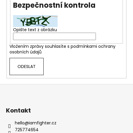
Bezpečnostní kontrola
a
j
í
t
Opište text z obrázku
?
Vložením zprávy souhlasíte s
podmínkami ochrany
osobních údajů
ODESLAT
HLEDAT
Z
á
D
o
p
p
a
Kontakt
o
t
r
hello
@
iamfighter.cz
í
u
725774654