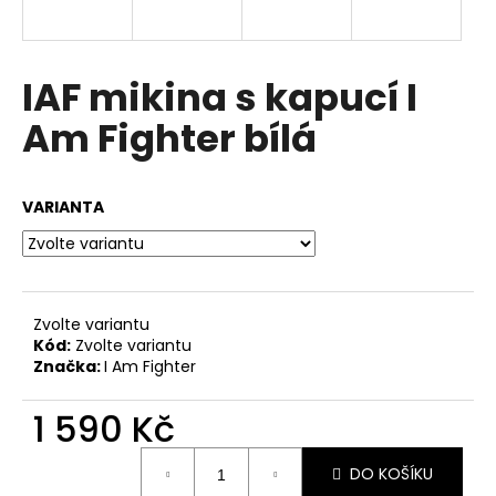
a
j
í
IAF mikina s kapucí I
t
Am Fighter bílá
?
VARIANTA
HLEDAT
Zvolte variantu
Kód:
Zvolte variantu
D
Značka:
I Am Fighter
o
p
1 590 Kč
o
r
Měrná
u
DO KOŠÍKU
cena: