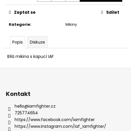
č
u
Zeptat se
Sdílet
j
e
Kategorie
:
Mikiny
m
e
Popis
Diskuze
IAF
TRIKO
Bílá mikina s kapucí IAF
I
AM
Z
FIGHTER
ČERNÉ
á
499
p
Kč
a
Kontakt
t
hello
@
iamfighter.cz
í
725774654
https://www.facebook.com/iamfighter
https://www.instagram.com/iaf_iamfighter/