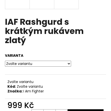
a
j
í
IAF Rashgurd s
t
krátkým rukávem
?
zlatý
VARIANTA
HLEDAT
D
Zvolte variantu
o
Kód:
Zvolte variantu
p
Značka:
I Am Fighter
o
r
999 Kč
u