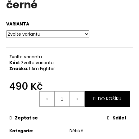
černé
a
j
í
VARIANTA
t
?
Zvolte variantu
Kód:
Zvolte variantu
Značka:
I Am Fighter
HLEDAT
490 Kč
Měrná
D
DO KOŠÍKU
cena:
o
p
Zeptat se
Sdílet
o
r
Kategorie
:
Dětské
u