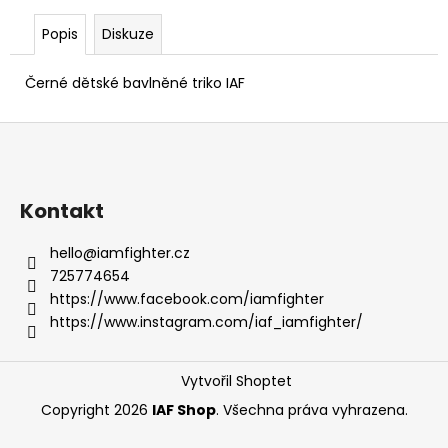
č
u
Popis
Diskuze
j
e
Černé dětské bavlněné triko IAF
m
e
Z
á
IAF
p
TRIKO
BORN
a
Kontakt
TO
t
FIGHTING
hello
@
iamfighter.cz
ČERNÉ
í
725774654
499
https://www.facebook.com/iamfighter
Kč
https://www.instagram.com/iaf_iamfighter/
Vytvořil Shoptet
Copyright 2026
IAF Shop
. Všechna práva vyhrazena.